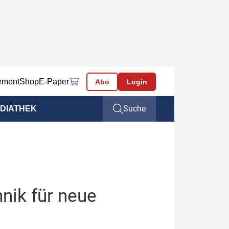
ement
Shop
E-Paper
Abo
Login
Suche
DIATHEK
hnik für neue