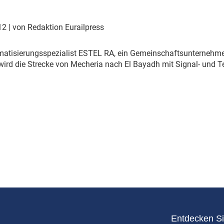
Eurailpress Career Boost
 & Komponenten
012
| von Redaktion Eurailpress
ur & Ausrüstung
atisierungsspezialist ESTEL RA, ein Gemeinschaftsunternehm
wird die Strecke von Mecheria nach El Bayadh mit Signal- und
Entdecken Si