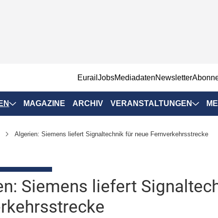
EurailJobs
Mediadaten
Newsletter
Abonn
EN
MAGAZINE
ARCHIV
VERANSTALTUNGEN
ME
Eurailpress-
Algerien: Siemens liefert Signaltechnik für neue Fernverkehrsstrecke
Veranstaltungen
Rad-Schiene Tagung
 Positionen
IRSA 2025
en: Siemens liefert Signaltec
n & Märkte
Branchentermine
rkehrsstrecke
ervices