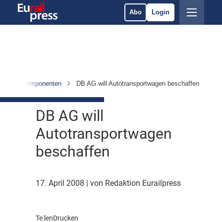
Abo
Login
zeuge & Komponenten
DB AG will Autotransportwagen beschaffen
DB AG will
Autotransportwagen
beschaffen
17. April 2008
| von Redaktion Eurailpress
Teilen
Drucken