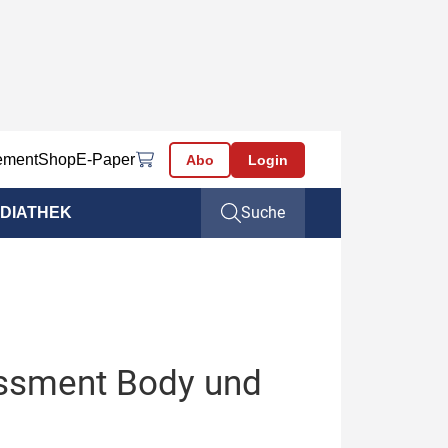
ement
Shop
E-Paper
Abo
Login
Suche
DIATHEK
essment Body und