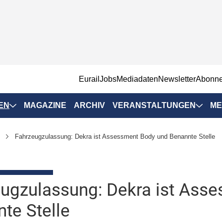
EurailJobs
Mediadaten
Newsletter
Abonn
EN
MAGAZINE
ARCHIV
VERANSTALTUNGEN
ME
Eurailpress-
Fahrzeugzulassung: Dekra ist Assessment Body und Benannte Stelle
Veranstaltungen
Rad-Schiene Tagung
 Positionen
IRSA 2025
ugzulassung: Dekra ist Ass
n & Märkte
Branchentermine
te Stelle
ervices