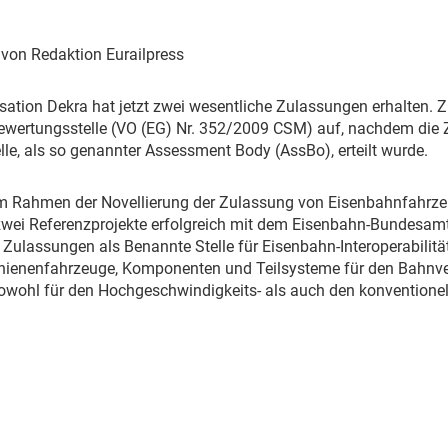
Eurailpress Career Boost
 & Komponenten
| von Redaktion Eurailpress
ur & Ausrüstung
isation Dekra hat jetzt zwei wesentliche Zulassungen erhalten.
 Bewertungsstelle (VO (EG) Nr. 352/2009 CSM) auf, nachdem die
le, als so genannter Assessment Body (AssBo), erteilt wurde.
 im Rahmen der Novellierung der Zulassung von Eisenbahnfahrzeu
zwei Referenzprojekte erfolgreich mit dem Eisenbahn-Bundesamt 
n Zulassungen als Benannte Stelle für Eisenbahn-Interoperabilität 
hienenfahrzeuge, Komponenten und Teilsysteme für den Bahnverk
ohl für den Hochgeschwindigkeits- als auch den konventionelle