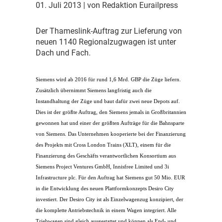
01. Juli 2013
| von Redaktion Eurailpress
D
er Thameslink-Auftrag zur Lieferung von
neuen 1140 Regionalzugwagen ist unter
Dach und Fach.
S
iemens wird ab 2016 für rund 1,6 Mrd. GBP die Züge liefern.
Zusätzlich übernimmt Siemens langfristig auch die
Instandhaltung der Züge und baut dafür zwei neue Depots auf.
Dies ist der größte Auftrag, den Siemens jemals in Großbritannien
gewonnen hat und einer der größten Aufträge für die Bahnsparte
von Siemens. Das Unternehmen kooperierte bei der Finanzierung
des Projekts mit Cross London Trains (XLT), einem für die
Finanzierung des Geschäfts verantwortlichen Konsortium aus
Siemens Project Ventures GmbH, Innisfree Limited und 3i
Infrastructure plc. Für den Auftrag hat Siemens gut 50 Mio. EUR
in die Entwicklung des neuen Plattformkonzepts Desiro City
investiert. Der Desiro City ist als Einzelwagenzug konzipiert, der
die komplette Antriebstechnik in einem Wagen integriert. Alle
Triebwagen sind gleich ausgestattet und können als End- und