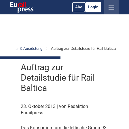
Abo
Login
Infrastruktur & Ausrüstung
Auftrag zur Detailstudie für Rail Baltica
Auftrag zur
Detailstudie für Rail
Baltica
23. Oktober 2013
| von Redaktion
Eurailpress
D
as Konsortium um die lettische Grupa 93