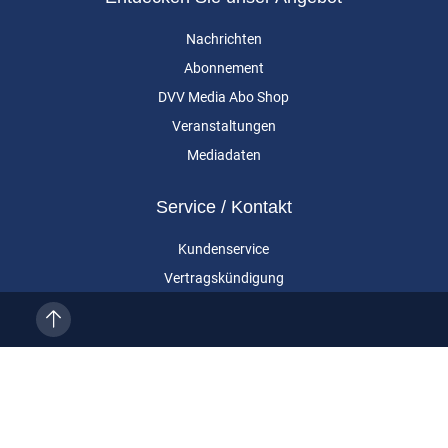
Nachrichten
Abonnement
DVV Media Abo Shop
Veranstaltungen
Mediadaten
Service / Kontakt
Kundenservice
Vertragskündigung
Kontakt
Über uns
Impressum
Datenschutz
AGB
Cookie-Einstellungen
Eurailpress ist eine Marke der DVV Media Group GmbH