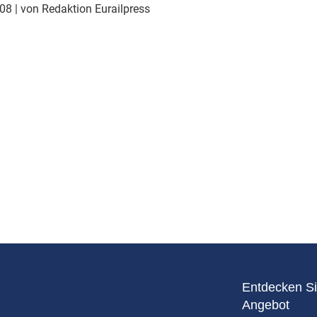
Eurailpress Career Boost
008
| von Redaktion Eurailpress
 & Komponenten
ur & Ausrüstung
Entdecken Si
Angebot