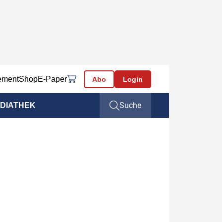
ement
Shop
E-Paper
Abo
Login
Suche
DIATHEK