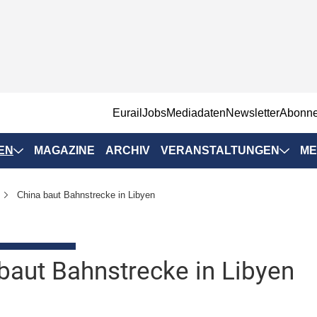
EurailJobs
Mediadaten
Newsletter
Abonn
EN
MAGAZINE
ARCHIV
VERANSTALTUNGEN
ME
Eurailpress-
China baut Bahnstrecke in Libyen
Veranstaltungen
Rad-Schiene Tagung
 Positionen
IRSA 2025
baut Bahnstrecke in Libyen
n & Märkte
Branchentermine
ervices