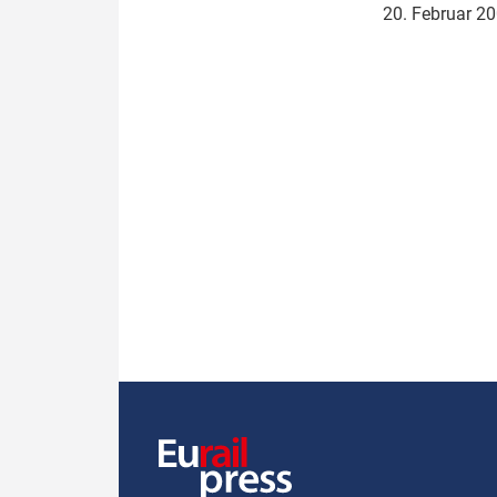
20. Februar 2
Politik
Fahrzeuge
Verbände: Wer spricht für
Infrastrukt
wen?
ÖPNV
Marktplatz: Wer macht was?
Start-Up-Check
Thema des Monats
Dossier: Generalsanierung
Dossier: ETCS
Dossier:
Stellwerksbesetzung