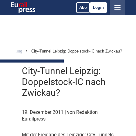
Abo
Login
 & Ausrüstung
City-Tunnel Leipzig: Doppelstock-IC nach Zwickau?
City-Tunnel Leipzig:
Doppelstock-IC nach
Zwickau?
19. Dezember 2011
| von Redaktion
Eurailpress
M
it der Freigabe des Leipziger City-Tunnels