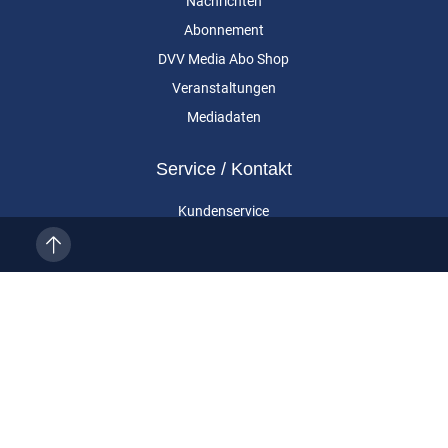
Nachrichten
Abonnement
DVV Media Abo Shop
Veranstaltungen
Mediadaten
Service / Kontakt
Kundenservice
Vertragskündigung
Kontakt
Über uns
Impressum
Datenschutz
AGB
Cookie-Einstellungen
Eurailpress ist eine Marke der DVV Media Group GmbH