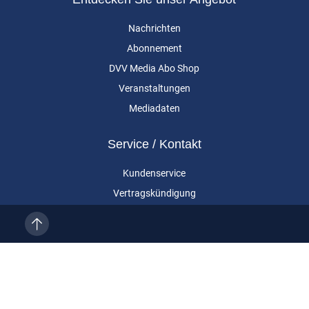
Nachrichten
Abonnement
DVV Media Abo Shop
Veranstaltungen
Mediadaten
Service / Kontakt
Kundenservice
Vertragskündigung
Kontakt
Über uns
Impressum
Datenschutz
AGB
Cookie-Einstellungen
Eurailpress ist eine Marke der DVV Media Group GmbH