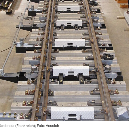
Eurailpress Career Boost
 & Komponenten
ur & Ausrüstung
rdenois (Frankreich); Foto: Vossloh