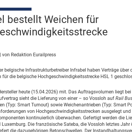
el bestellt Weichen für
eschwindigkeitsstrecke
| von Redaktion Eurailpress
r belgische Infrastrukturbetreiber Infrabel haben Verträge über
 für die belgische Hochgeschwindigkeitsstrecke HSL 1 geschlo
 Hersteller heute (15.04.2026) mit. Das Auftragsvolumen liegt be
fvertrag sieht die Lieferung von einer – so Vossloh auf
Rail Bu
n (Typ: Smart Turnout) sowie Weichenantrieben (Typ: Smart Poi
forderungen von Hochgeschwindigkeitsstrecken ausgelegt und m
omponenten kontinuierlich überwachen. Gefertigt werden die Li
 Luxemburg. Die französische Sateba, die Vossloh letztes Jahr
liefert die dazugehörigen Betonschwellen. Der Instandhaltungsve