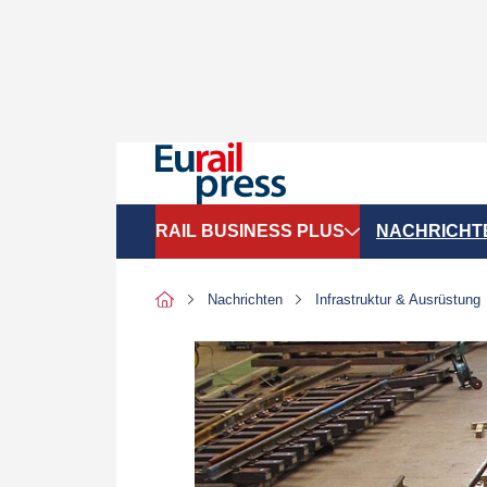
RAIL BUSINESS PLUS
NACHRICHT
Organigramme
Politik
Nachrichten
Infrastruktur & Ausrüstung
SGV-Marktdaten
Recht
SPNV-Marktdaten
Personen &
Bilanzen
Unternehme
Recht
Betrieb & S