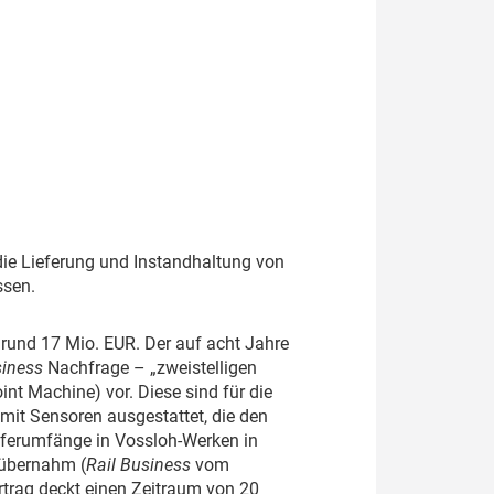
 die Lieferung und Instandhaltung von
ssen.
i rund 17 Mio. EUR. Der auf acht Jahre
siness
Nachfrage – „zweistelligen
nt Machine) vor. Diese sind für die
it Sensoren ausgestattet, die den
eferumfänge in Vossloh-Werken in
 übernahm (
Rail Business
vom
rtrag deckt einen Zeitraum von 20