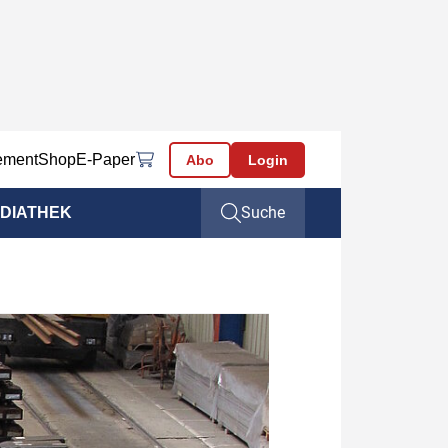
ement
Shop
E-Paper
Abo
Login
Suche
DIATHEK