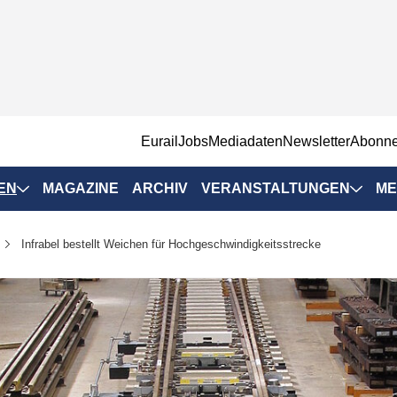
EurailJobs
Mediadaten
Newsletter
Abonn
EN
MAGAZINE
ARCHIV
VERANSTALTUNGEN
ME
Eurailpress-
Infrabel bestellt Weichen für Hochgeschwindigkeitsstrecke
Veranstaltungen
Rad-Schiene Tagung
 Positionen
IRSA 2025
n & Märkte
Branchentermine
ervices