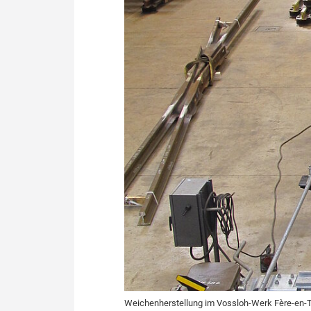
Politik
Fahrzeuge
Verbände: Wer spricht für
Infrastrukt
wen?
ÖPNV
Marktplatz: Wer macht was?
Start-Up-Check
Thema des Monats
Dossier: Generalsanierung
Dossier: ETCS
Dossier:
Stellwerksbesetzung
Weichenherstellung im Vossloh-Werk Fère-en-Ta