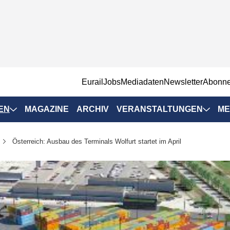
EurailJobs
Mediadaten
Newsletter
Abonn
EN
MAGAZINE
ARCHIV
VERANSTALTUNGEN
ME
Eurailpress-
Österreich: Ausbau des Terminals Wolfurt startet im April
Veranstaltungen
Rad-Schiene Tagung
 Positionen
IRSA 2025
n & Märkte
Branchentermine
ervices