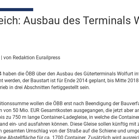
eich: Ausbau des Terminals W
4
| von Redaktion Eurailpress
 haben die ÖBB über den Ausbau des Güterterminals Wolfurt inf
cht werden, der Baustart ist für Ende 2014 geplant, bis Mitte 20
eb in drei Abschnitten fertiggestellt sein.
stitionssumme wollen die ÖBB erst nach Beendigung der Bauver
n von 50 Mio. EUR Gesamtkosten ausgegangen, die jetzt aber a
s zu 750 m lange Container-Ladegleise, in welche die Containe
d ein- und ausfahren können. Diese Gleise sollen künftig mit 
en gesamten Umschlag von der Straße auf die Schiene und umgek
eine Abstellfläche für ca. 1700 Container. Zusätzlich wird ausrei