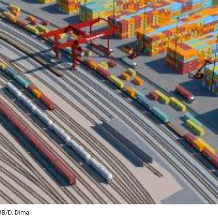
Eurailpress Career Boost
 & Komponenten
ur & Ausrüstung
BB/D. Dimai