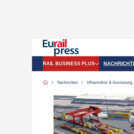
RAIL BUSINESS PLUS
NACHRICHT
Organigramme
Politik
Nachrichten
Infrastruktur & Ausrüstung
SGV-Marktdaten
Recht
SPNV-Marktdaten
Personen &
Bilanzen
Unternehme
Recht
Betrieb & S