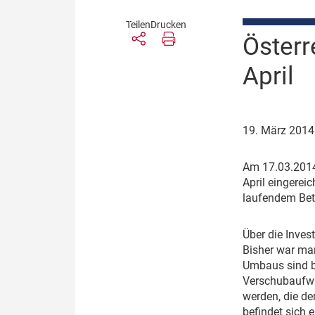
Teilen
Drucken
Österr
April
19. März 201
A
m 17.03.2014
April eingerei
laufendem Betri
Ü
ber die Inve
Bisher war ma
Umbaus sind bi
Verschubaufwan
werden, die d
befindet sich 