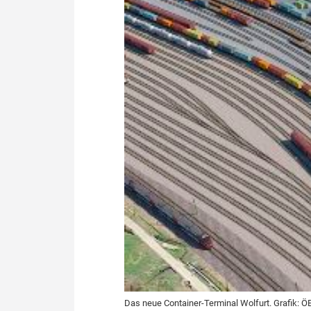
Politik
Fahrzeuge
Verbände: Wer spricht für
Infrastrukt
wen?
ÖPNV
Marktplatz: Wer macht was?
Start-Up-Check
Thema des Monats
Dossier: Generalsanierung
Dossier: ETCS
Dossier:
Stellwerksbesetzung
Das neue Container-Terminal Wolfurt. Grafik: Ö