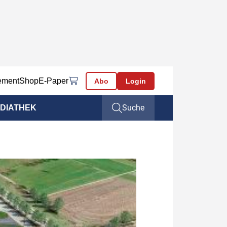
ement
Shop
E-Paper
Abo
Login
Suche
DIATHEK