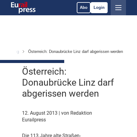
Abo
Login
 Ausrüstung
Österreich: Donaubrücke Linz darf abgerissen werden
Österreich:
Donaubrücke Linz darf
abgerissen werden
12. August 2013
| von Redaktion
Eurailpress
D
ie 113 Jahre alte Straßen-