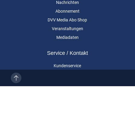
Nachrichten
Abonnement
DVV Media Abo Shop
Veranstaltungen
Mediadaten
Service / Kontakt
Kundenservice
Vertragskündigung
Kontakt
Über uns
Impressum
Datenschutz
AGB
Cookie-Einstellungen
Eurailpress ist eine Marke der DVV Media Group GmbH