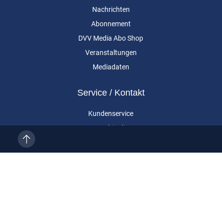
Nachrichten
Abonnement
DVV Media Abo Shop
Veranstaltungen
Mediadaten
Service / Kontakt
Kundenservice
Vertragskündigung
Kontakt
Über uns
Impressum
Datenschutz
AGB
Cookie-Einstellungen
Eurailpress ist eine Marke der DVV Media Group GmbH