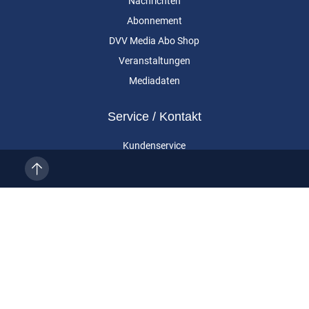
Nachrichten
Abonnement
DVV Media Abo Shop
Veranstaltungen
Mediadaten
Service / Kontakt
Kundenservice
Vertragskündigung
Kontakt
Über uns
Impressum
Datenschutz
AGB
Cookie-Einstellungen
Eurailpress ist eine Marke der DVV Media Group GmbH