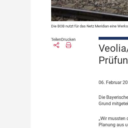
Die BOB nutzt für das Netz Meridian eine Werkst
Teilen
Drucken
Veolia
Prüfu
06. Februar 2
D
ie Bayerisch
Grund mitgetei
„
Wir mussten 
Planung aus u