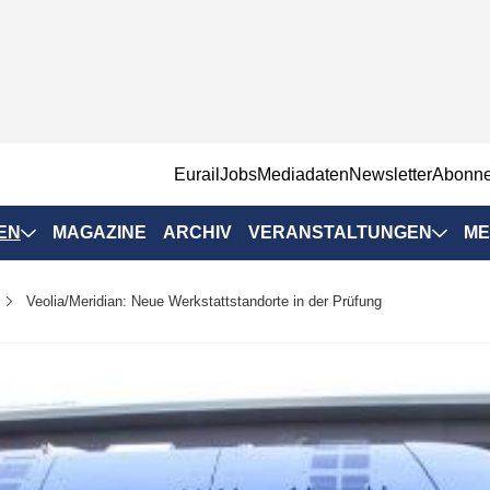
EurailJobs
Mediadaten
Newsletter
Abonn
EN
MAGAZINE
ARCHIV
VERANSTALTUNGEN
ME
Eurailpress-
Veolia/Meridian: Neue Werkstattstandorte in der Prüfung
Veranstaltungen
Rad-Schiene Tagung
 Positionen
IRSA 2025
n & Märkte
Branchentermine
ervices