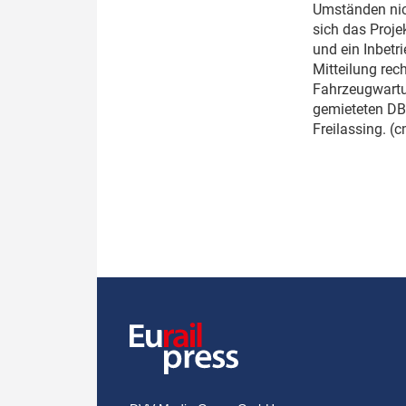
Umständen nich
sich das Proje
und ein Inbetr
Mitteilung rec
Fahrzeugwartun
gemieteten DB-
Freilassing. (