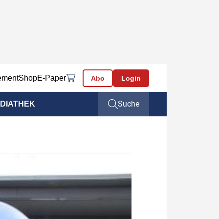
ement
Shop
E-Paper
Abo
Login
Suche
DIATHEK