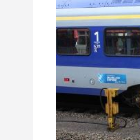
Politik
Fahrzeuge
Verbände: Wer spricht für
Infrastrukt
wen?
ÖPNV
Marktplatz: Wer macht was?
Start-Up-Check
Thema des Monats
Dossier: Generalsanierung
Dossier: ETCS
Dossier:
Stellwerksbesetzung