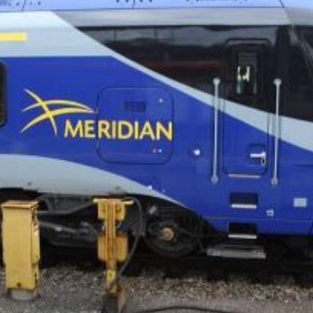
Eurailpress Career Boost
 & Komponenten
ur & Ausrüstung