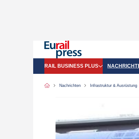
RAIL BUSINESS PLUS
NACHRICHT
Organigramme
Politik
Nachrichten
Infrastruktur & Ausrüstung
SGV-Marktdaten
Recht
SPNV-Marktdaten
Personen &
Bilanzen
Unternehme
Recht
Betrieb & S