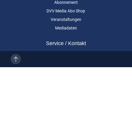
Abonnement
DVV Media Abo Shop
Veranstaltungen
Mediadaten
Service / Kontakt
Kundenservice
Vertragskündigung
Kontakt
Über uns
Impressum
Datenschutz
AGB
Cookie-Einstellungen
Eurailpress ist eine Marke der DVV Media Group GmbH