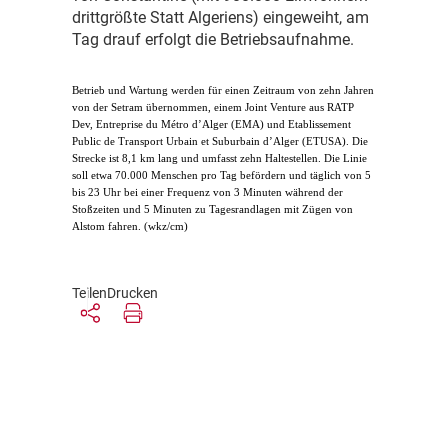
drittgrößte Statt Algeriens) eingeweiht, am
Tag drauf erfolgt die Betriebsaufnahme.
B
etrieb und Wartung werden für einen Zeitraum von zehn Jahren
von der Setram übernommen, einem Joint Venture aus RATP
Dev, Entreprise du Métro d’Alger (EMA) und Etablissement
Public de Transport Urbain et Suburbain d’Alger (ETUSA). Die
Strecke ist 8,1 km lang und umfasst zehn Haltestellen. Die Linie
soll etwa 70.000 Menschen pro Tag befördern und täglich von 5
bis 23 Uhr bei einer Frequenz von 3 Minuten während der
Stoßzeiten und 5 Minuten zu Tagesrandlagen mit Zügen von
Alstom fahren. (wkz/cm)
Teilen
Drucken