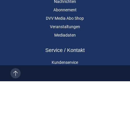
Nachrichten
Abonnement
DVV Media Abo Shop
Veranstaltungen
Mediadaten
Service / Kontakt
Kundenservice
Vertragskündigung
Kontakt
Über uns
Impressum
Datenschutz
AGB
Cookie-Einstellungen
Eurailpress ist eine Marke der DVV Media Group GmbH