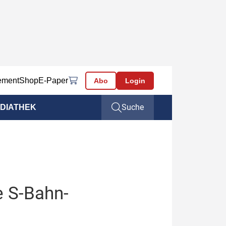
ement
Shop
E-Paper
Abo
Login
Suche
DIATHEK
e S-Bahn-