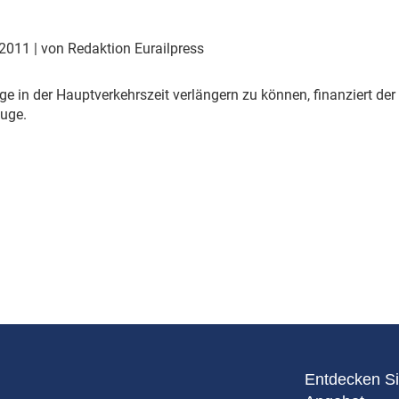
Eurailpress Career Boost
 & Komponenten
 2011
| von Redaktion Eurailpress
ur & Ausrüstung
 in der Hauptverkehrszeit verlängern zu können, finanziert der
uge.
Entdecken Si