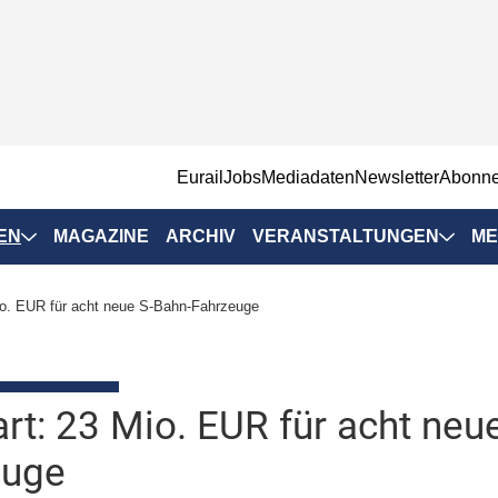
EurailJobs
Mediadaten
Newsletter
Abonn
EN
MAGAZINE
ARCHIV
VERANSTALTUNGEN
ME
Eurailpress-
Mio. EUR für acht neue S-Bahn-Fahrzeuge
Veranstaltungen
Rad-Schiene Tagung
 Positionen
IRSA 2025
art: 23 Mio. EUR für acht neu
n & Märkte
Branchentermine
euge
ervices