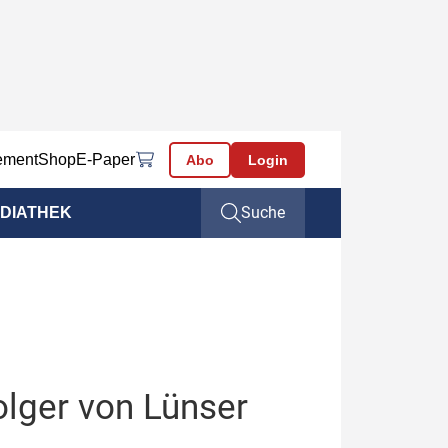
ement
Shop
E-Paper
Abo
Login
Suche
DIATHEK
olger von Lünser