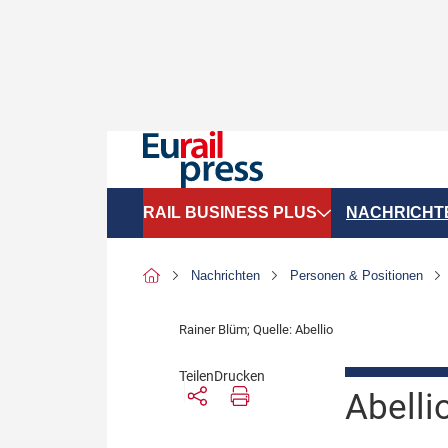
RAIL BUSINESS PLUS
NACHRICHT
Organigramme
Politik
Nachrichten
Personen & Positionen
SGV-Marktdaten
Recht
Rainer Blüm; Quelle: Abellio
SPNV-Marktdaten
Personen &
Teilen
Drucken
Bilanzen
Unternehme
Abelli
Recht
Betrieb & S