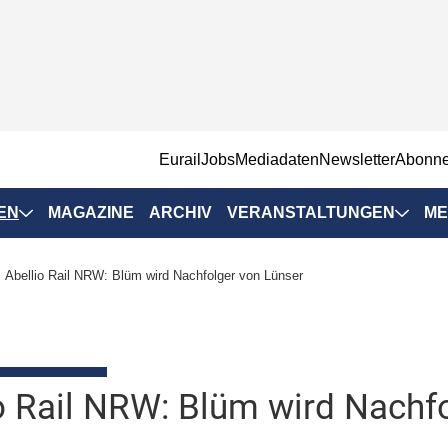
EurailJobs
Mediadaten
Newsletter
Abonn
EN
MAGAZINE
ARCHIV
VERANSTALTUNGEN
ME
Eurailpress-
Abellio Rail NRW: Blüm wird Nachfolger von Lünser
Veranstaltungen
Rad-Schiene Tagung
 Positionen
IRSA 2025
n & Märkte
o Rail NRW: Blüm wird Nachf
Branchentermine
ervices