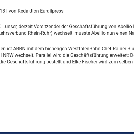
Eurailpress Career Boost
 & Komponenten
018
| von Redaktion Eurailpress
ur & Ausrüstung
F. Lünser, derzeit Vorsitzender der Geschäftsführung von Abelli
ehrsverbund Rhein-Ruhr) wechselt, musste Abellio nun einen Na
en ist ABRN mit dem bisherigen WestfalenBahn-Chef Rainer Blü
il NRW wechselt. Parallel wird die Geschäftsführung erweitert: 
die Geschäftsführung bestellt und Elke Fischer wird zum selbe