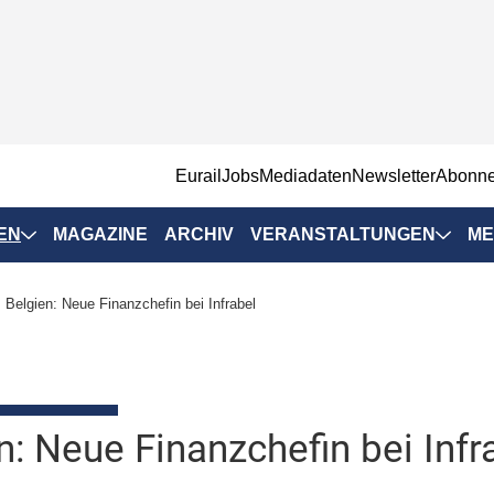
EurailJobs
Mediadaten
Newsletter
Abonn
EN
MAGAZINE
ARCHIV
VERANSTALTUNGEN
ME
Eurailpress-
Belgien: Neue Finanzchefin bei Infrabel
Veranstaltungen
Rad-Schiene Tagung
 Positionen
IRSA 2025
n & Märkte
n: Neue Finanzchefin bei Infr
Branchentermine
ervices