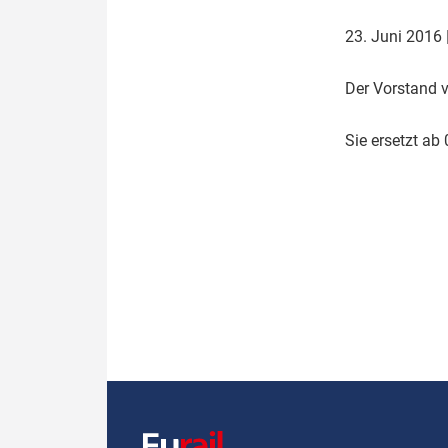
Politik
Fahrzeuge
23. Juni 2016
Verbände: Wer spricht für
Infrastrukt
wen?
D
er Vorstand 
ÖPNV
Marktplatz: Wer macht was?
S
ie ersetzt a
Start-Up-Check
Thema des Monats
Dossier: Generalsanierung
Dossier: ETCS
Dossier:
Stellwerksbesetzung