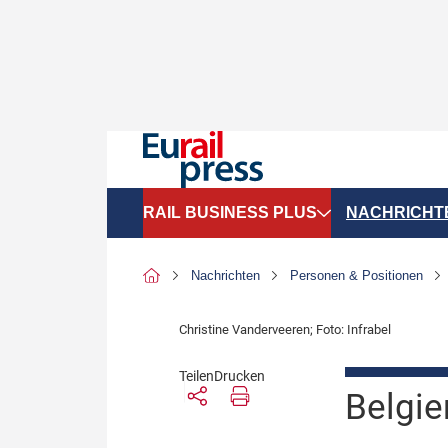
RAIL BUSINESS PLUS
NACHRICHT
Organigramme
Politik
Nachrichten
Personen & Positionen
SGV-Marktdaten
Recht
Christine Vanderveeren; Foto: Infrabel
SPNV-Marktdaten
Personen &
Teilen
Drucken
Bilanzen
Unternehme
Belgie
Recht
Betrieb & S