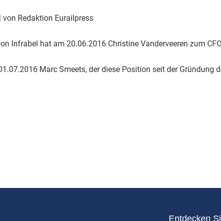
Eurailpress Career Boost
 & Komponenten
| von Redaktion Eurailpress
ur & Ausrüstung
von Infrabel hat am 20.06.2016 Christine Vanderveeren zum CFO (
b 01.07.2016 Marc Smeets, der diese Position seit der Gründung
Entdecken Si