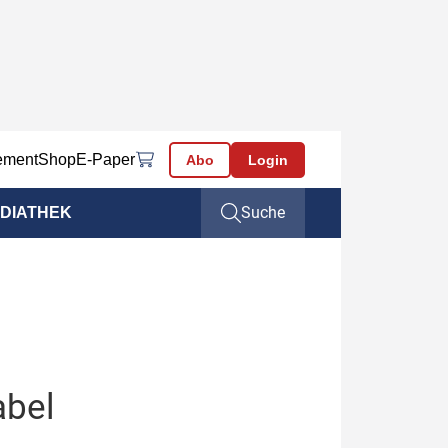
ement
Shop
E-Paper
Abo
Login
Suche
DIATHEK
abel