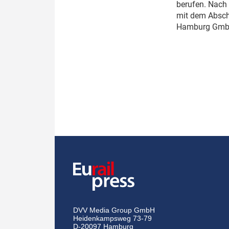
berufen. Nach 
mit dem Abschl
Hamburg GmbH 
DVV Media Group GmbH
Heidenkampsweg 73-79
D-20097 Hamburg