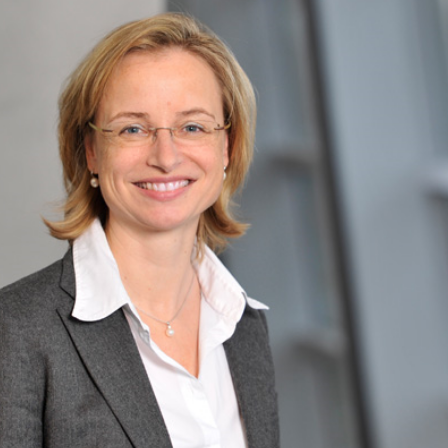
Eurailpress Career Boost
 & Komponenten
ur & Ausrüstung