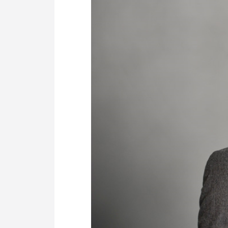
Politik
Fahrzeuge
Verbände: Wer spricht für
Infrastrukt
wen?
ÖPNV
Marktplatz: Wer macht was?
Start-Up-Check
Thema des Monats
Dossier: Generalsanierung
Dossier: ETCS
Dossier:
Stellwerksbesetzung