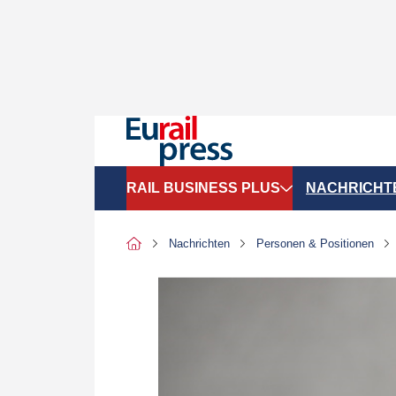
RAIL BUSINESS PLUS
NACHRICHT
Organigramme
Politik
Nachrichten
Personen & Positionen
SGV-Marktdaten
Recht
SPNV-Marktdaten
Personen &
Bilanzen
Unternehme
Recht
Betrieb & S