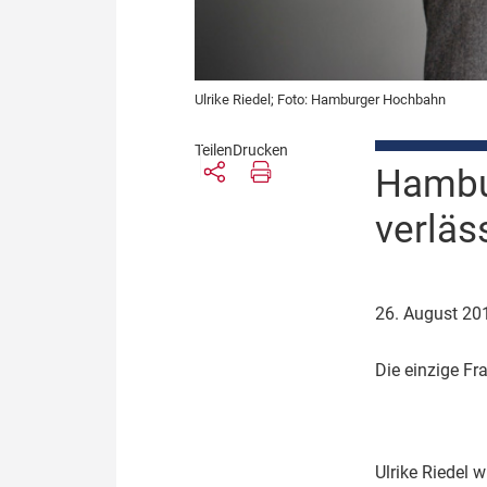
Ulrike Riedel; Foto: Hamburger Hochbahn
Teilen
Drucken
Hambur
verläs
26. August 2
D
ie einzige F
U
lrike Riedel