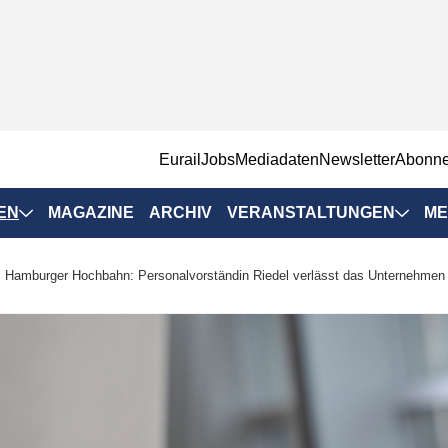
EurailJobs
Mediadaten
Newsletter
Abonn
EN
MAGAZINE
ARCHIV
VERANSTALTUNGEN
ME
Eurailpress-
Hamburger Hochbahn: Personalvorständin Riedel verlässt das Unternehmen
Veranstaltungen
Rad-Schiene Tagung
 Positionen
IRSA 2025
n & Märkte
Branchentermine
ervices