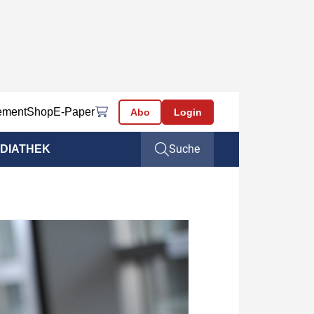
ement
Shop
E-Paper
Abo
Login
Suche
DIATHEK