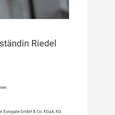
tändin Riedel
men.
 der Eurogate GmbH & Co. KGaA, KG