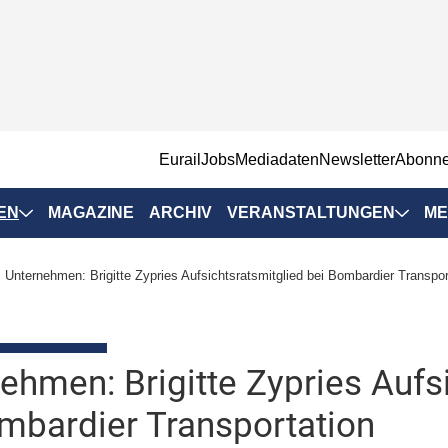
EurailJobs
Mediadaten
Newsletter
Abonn
EN
MAGAZINE
ARCHIV
VERANSTALTUNGEN
ME
Eurailpress-
Unternehmen: Brigitte Zypries Aufsichtsratsmitglied bei Bombardier Transpor
Veranstaltungen
Rad-Schiene Tagung
 Positionen
IRSA 2025
ehmen: Brigitte Zypries Aufs
n & Märkte
Branchentermine
mbardier Transportation
ervices