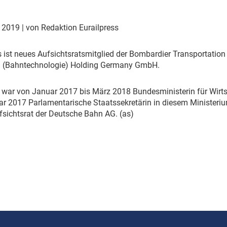
Eurailpress Career Boost
 & Komponenten
r 2019
| von Redaktion Eurailpress
ur & Ausrüstung
ies ist neues Aufsichtsratsmitglied der Bombardier Transportat
n (Bahntechnologie) Holding Germany GmbH.
e war von Januar 2017 bis März 2018 Bundesministerin für Wir
ar 2017 Parlamentarische Staatssekretärin in diesem Ministeri
fsichtsrat der Deutsche Bahn AG. (as)