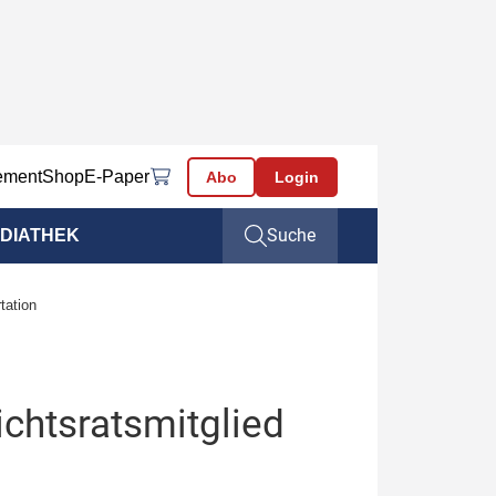
ement
Shop
E-Paper
Abo
Login
Suche
DIATHEK
tation
ichtsratsmitglied