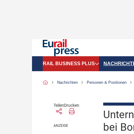
RAIL BUSINESS PLUS
NACHRICHT
Organigramme
Politik
Nachrichten
Personen & Positionen
SGV-Marktdaten
Recht
SPNV-Marktdaten
Personen &
Teilen
Drucken
Untern
Bilanzen
Unternehme
bei Bo
Recht
Betrieb & S