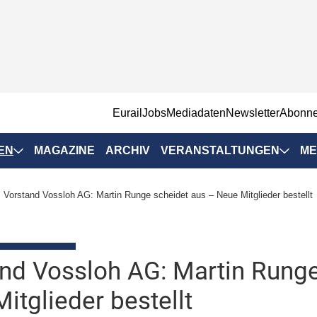
EurailJobs
Mediadaten
Newsletter
Abonn
EN
MAGAZINE
ARCHIV
VERANSTALTUNGEN
ME
Eurailpress-
Vorstand Vossloh AG: Martin Runge scheidet aus – Neue Mitglieder bestellt
Veranstaltungen
Rad-Schiene Tagung
 Positionen
IRSA 2025
nd Vossloh AG: Martin Runge
n & Märkte
Branchentermine
itglieder bestellt
ervices