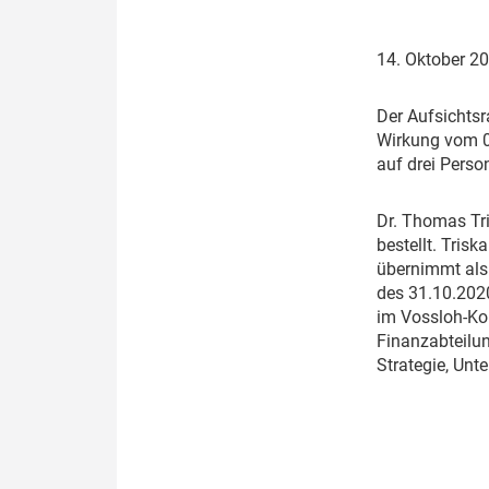
Politik
Fahrzeuge
14. Oktober 2
Verbände: Wer spricht für
Infrastrukt
wen?
ÖPNV
D
er Aufsichts
Marktplatz: Wer macht was?
Wirkung vom 01
auf drei Person
Start-Up-Check
D
r. Thomas Tr
Thema des Monats
bestellt. Tris
übernimmt als 
Dossier: Generalsanierung
des 31.10.202
im Vossloh-Kon
Dossier: ETCS
Finanzabteilun
Strategie, Un
Dossier:
Stellwerksbesetzung