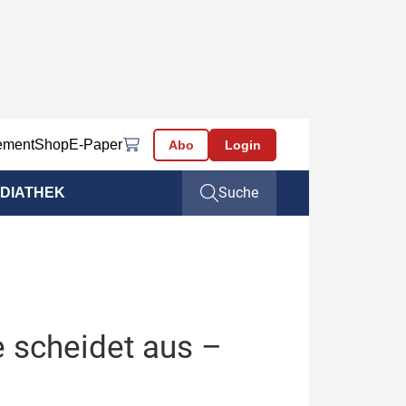
ement
Shop
E-Paper
Abo
Login
Suche
DIATHEK
 scheidet aus –