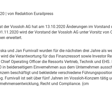
Eurailpress Career Boost
 & Komponenten
020
| von Redaktion Eurailpress
ur & Ausrüstung
rat der Vossloh AG hat am 13.10.2020 Änderungen im Vorstand d
.11.2020 wird der Vorstand der Vossloh AG unter Vorsitz von O
en erweitert.
iska und Jan Furnivall wurden für die nächsten drei Jahre als we
ka wird die Verantwortung für das Finanzressort sowie Investor R
Chief Operating Officer die Ressorts Vertrieb, Technik und EHS. 
0 in beiderseitigem Einvernehmen aus dem Unternehmen ausschei
zern beschäftigt und bekleidete verschiedene Führungspositionen
g. Furnivall ist seit über fünf Jahren im Vossloh-Konzern tätig u
ternehmensentwicklung, Recht und Compliance. (cm