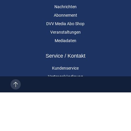
Nachrichten
Abonnement
DVV Media Abo Shop
Veranstaltungen
Mediadaten
Service / Kontakt
Kundenservice
Vertragskündigung
Kontakt
Über uns
Impressum
Datenschutz
AGB
Cookie-Einstellungen
Eurailpress ist eine Marke der DVV Media Group GmbH