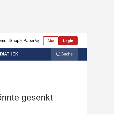
ement
Shop
E-Paper
Abo
Login
Suche
DIATHEK
önnte gesenkt