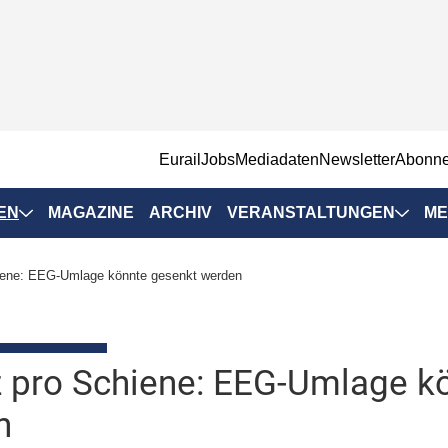
EurailJobs
Mediadaten
Newsletter
Abonn
EN
MAGAZINE
ARCHIV
VERANSTALTUNGEN
ME
Eurailpress-
hiene: EEG-Umlage könnte gesenkt werden
Veranstaltungen
Rad-Schiene Tagung
 Positionen
IRSA 2025
z pro Schiene: EEG-Umlage k
n & Märkte
Branchentermine
n
ervices