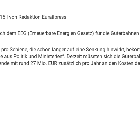
Eurailpress Career Boost
 & Komponenten
015
| von Redaktion Eurailpress
ur & Ausrüstung
ch dem EEG (Erneuerbare Energien Gesetz) für die Güterbahnen
nz pro Schiene, die schon länger auf eine Senkung hinwirkt, be
le aus Politik und Ministerien“. Derzeit müssten sich die Güterb
nde mit rund 27 Mio. EUR zusätzlich pro Jahr an den Kosten der