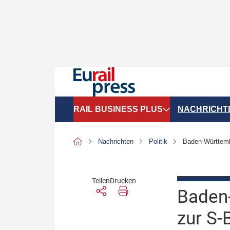
RAIL BUSINESS PLUS
NACHRICHT
Organigramme
Politik
Nachrichten
Politik
Baden-Württemb
SGV-Marktdaten
Recht
SPNV-Marktdaten
Personen &
Teilen
Drucken
Baden-
Bilanzen
Unternehme
zur S-
Recht
Betrieb & S