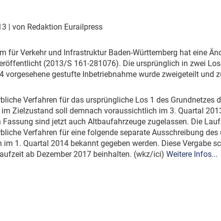
Eurailpress Career Boost
 & Komponenten
013
| von Redaktion Eurailpress
ur & Ausrüstung
um für Verkehr und Infrastruktur Baden-Württemberg hat eine Än
röffentlicht (2013/S 161-281076). Die ursprünglich in zwei Lo
 vorgesehene gestufte Inbetriebnahme wurde zweigeteilt und zu
bliche Verfahren für das ursprüngliche Los 1 des Grundnetzes d
im Zielzustand soll demnach voraussichtlich im 3. Quartal 201
 Fassung sind jetzt auch Altbaufahrzeuge zugelassen. Die Lauf
liche Verfahren für eine folgende separate Ausschreibung des 
h im 1. Quartal 2014 bekannt gegeben werden. Diese Vergabe sc
Laufzeit ab Dezember 2017 beinhalten. (wkz/ici)
Weitere Infos...