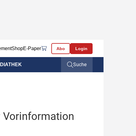
ement
Shop
E-Paper
Abo
Login
Suche
DIATHEK
 Vorinformation