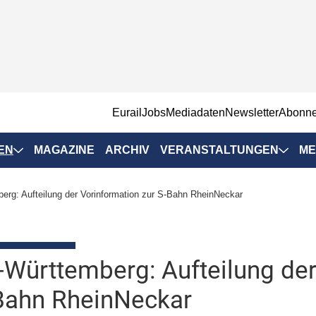
EurailJobs
Mediadaten
Newsletter
Abonn
EN
MAGAZINE
ARCHIV
VERANSTALTUNGEN
ME
Eurailpress-
erg: Aufteilung der Vorinformation zur S-Bahn RheinNeckar
Veranstaltungen
Rad-Schiene Tagung
 Positionen
IRSA 2025
Württemberg: Aufteilung der
n & Märkte
Branchentermine
Bahn RheinNeckar
ervices