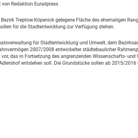
Eurailpress Career Boost
| von Redaktion Eurailpress
 & Komponenten
ur & Ausrüstung
er Bezirk Treptow-Köpenick gelegene Fläche des ehemaligen Ra
llen für die Stadtentwicklung zur Verfügung stehen.
enatsverwaltung für Stadtentwicklung und Umwelt, dem Bezirk
hnvermögen 2007/2008 entwickelter städtebaulicher Rahmenpl
 vor, das in Fortsetzung des angrenzenden Wissenschafts- und 
dlershof entstehen soll. Die Grundstücke sollen ab 2015/2016 