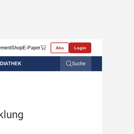
ement
Shop
E-Paper
Abo
Login
Suche
DIATHEK
cklung