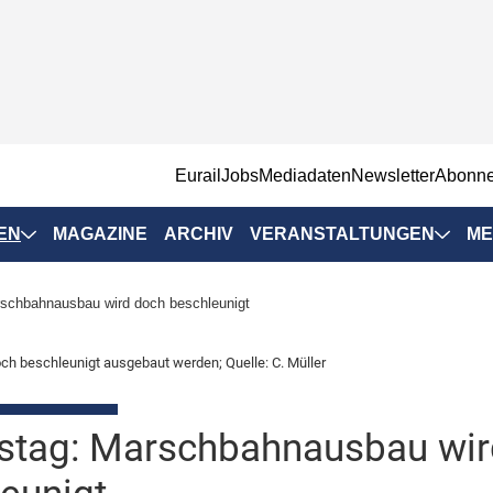
EurailJobs
Mediadaten
Newsletter
Abonn
EN
MAGAZINE
ARCHIV
VERANSTALTUNGEN
ME
Eurailpress-
schbahnausbau wird doch beschleunigt
Veranstaltungen
Rad-Schiene Tagung
och beschleunigt ausgebaut werden; Quelle: C. Müller
 Positionen
IRSA 2025
n & Märkte
stag: Marschbahnausbau wir
Branchentermine
ervices