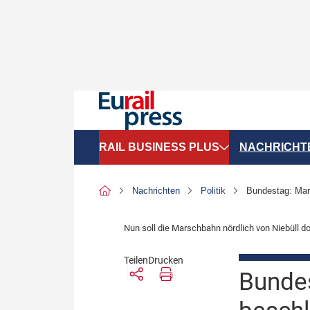
RAIL BUSINESS PLUS
NACHRICHT
Organigramme
Politik
Nachrichten
Politik
Bundestag: Mar
SGV-Marktdaten
Recht
Nun soll die Marschbahn nördlich von Niebüll d
SPNV-Marktdaten
Personen &
Teilen
Drucken
Bilanzen
Unternehme
Bunde
Recht
Betrieb & S