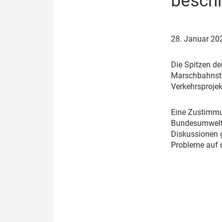
beschl
Politik
Fahrzeuge
Verbände: Wer spricht für
Infrastrukt
28. Januar 2
wen?
ÖPNV
Marktplatz: Wer macht was?
D
ie Spitzen d
Marschbahnstr
Start-Up-Check
Verkehrsproje
Thema des Monats
E
ine Zustimmu
Bundesumweltm
Dossier: Generalsanierung
Diskussionen g
Probleme auf d
Dossier: ETCS
Dossier:
Stellwerksbesetzung