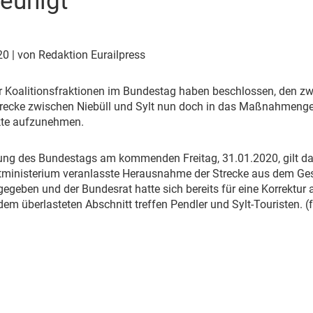
eunigt
Eurailpress Career Boost
 & Komponenten
ur & Ausrüstung
020
| von Redaktion Eurailpress
er Koalitionsfraktionen im Bundestag haben beschlossen, den zw
ecke zwischen Niebüll und Sylt nun doch in das Maßnahmenges
kte aufzunehmen.
ng des Bundestags am kommenden Freitag, 31.01.2020, gilt dam
inisterium veranlasste Herausnahme der Strecke aus dem Ges
egeben und der Bundesrat hatte sich bereits für eine Korrektur 
em überlasteten Abschnitt treffen Pendler und Sylt-Touristen. (