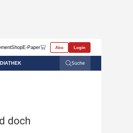
ement
Shop
E-Paper
Abo
Login
Suche
DIATHEK
d doch