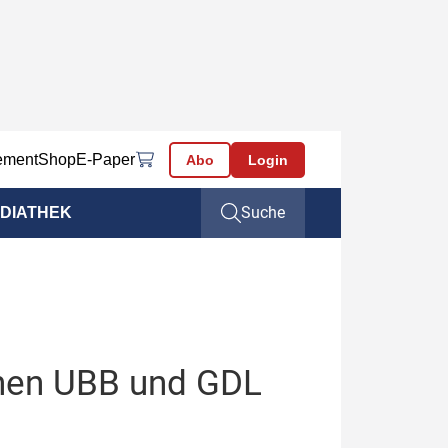
ement
Shop
E-Paper
Abo
Login
Suche
DIATHEK
schen UBB und GDL