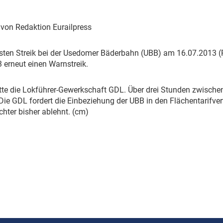
Eurailpress Career Boost
 & Komponenten
| von Redaktion Eurailpress
ur & Ausrüstung
sten Streik bei der Usedomer Bäderbahn (UBB) am 16.07.2013 (
 erneut einen Warnstreik.
tte die Lokführer-Gewerkschaft GDL. Über drei Stunden zwischen
Die GDL fordert die Einbeziehung der UBB in den Flächentarifve
hter bisher ablehnt. (cm)