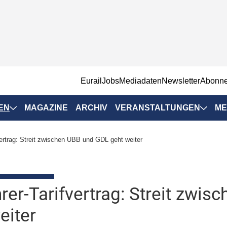
EurailJobs
Mediadaten
Newsletter
Abonn
EN
MAGAZINE
ARCHIV
VERANSTALTUNGEN
ME
Eurailpress-
vertrag: Streit zwischen UBB und GDL geht weiter
Veranstaltungen
Rad-Schiene Tagung
 Positionen
IRSA 2025
rer-Tarifvertrag: Streit zwi
n & Märkte
Branchentermine
eiter
ervices