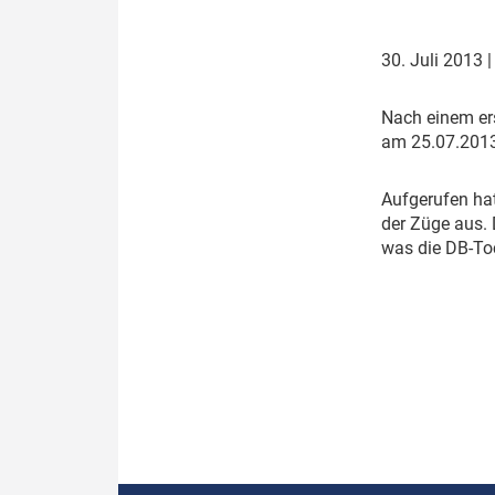
Politik
Fahrzeuge
30. Juli 2013
Verbände: Wer spricht für
Infrastrukt
wen?
ÖPNV
N
ach einem er
Marktplatz: Wer macht was?
am 25.07.2013
Start-Up-Check
A
ufgerufen ha
der Züge aus. 
Thema des Monats
was die DB-Toc
Dossier: Generalsanierung
Dossier: ETCS
Dossier:
Stellwerksbesetzung