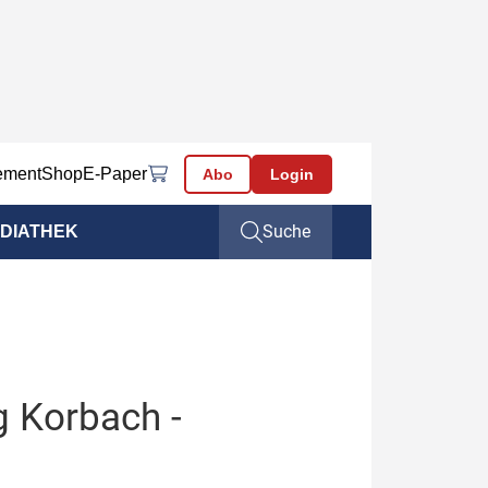
ement
Shop
E-Paper
Abo
Login
Suche
DIATHEK
g Korbach -