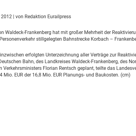
Eurailpress Career Boost
 & Komponenten
r 2012
| von Redaktion Eurailpress
ur & Ausrüstung
von Waldeck-Frankenberg hat mit großer Mehrheit der Reaktivieru
Personenverkehr stillgelegten Bahnstrecke Korbach – Frankenb
r inzwischen erfolgten Unterzeichnung aller Verträge zur Reakti
r Deutschen Bahn, des Landkreises Waldeck-Frankenberg, des N
 Verkehrsministers Florian Rentsch geplant, teilte das Landes
4 Mio. EUR der 16,8 Mio. EUR Planungs- und Baukosten. (cm)