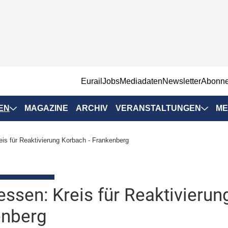
EurailJobs
Mediadaten
Newsletter
Abonn
EN
MAGAZINE
ARCHIV
VERANSTALTUNGEN
ME
Eurailpress-
is für Reaktivierung Korbach - Frankenberg
Veranstaltungen
Rad-Schiene Tagung
 Positionen
IRSA 2025
ssen: Kreis für Reaktivierun
n & Märkte
Branchentermine
enberg
ervices