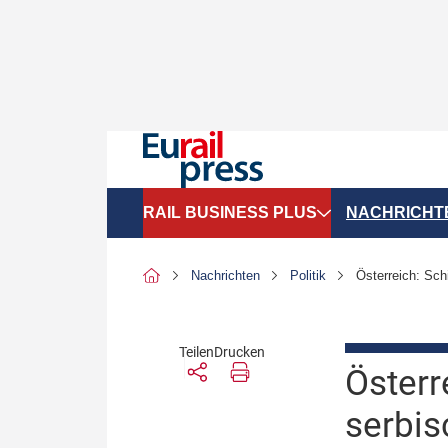
RAIL BUSINESS PLUS
NACHRICHT
Organigramme
Politik
Nachrichten
Politik
Österreich: Sch
SGV-Marktdaten
Recht
SPNV-Marktdaten
Personen &
Teilen
Drucken
Österr
Bilanzen
Unternehme
serbis
Recht
Betrieb & S