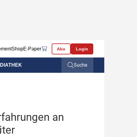
ement
Shop
E-Paper
Abo
Login
Suche
DIATHEK
Erfahrungen an
ter