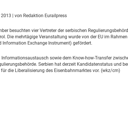
Eurailpress Career Boost
 & Komponenten
r 2013
| von Redaktion Eurailpress
ur & Ausrüstung
ber besuchten vier Vertreter der serbischen Regulierungsbehörde
rol. Die mehrtägige Veranstaltung wurde von der EU im Rahme
 Information Exchange Instrument) gefördert.
m Informationsaustausch sowie dem Know-how-Transfer zwische
ulierungsbehörde. Serbien hat derzeit Kandidatenstatus und be
für die Liberalisierung des Eisenbahnmarktes vor. (wkz/cm)