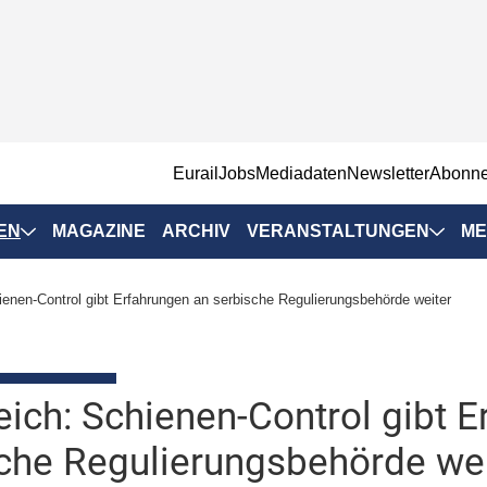
EurailJobs
Mediadaten
Newsletter
Abonn
EN
MAGAZINE
ARCHIV
VERANSTALTUNGEN
ME
Eurailpress-
ienen-Control gibt Erfahrungen an serbische Regulierungsbehörde weiter
Veranstaltungen
Rad-Schiene Tagung
 Positionen
IRSA 2025
eich: Schienen-Control gibt 
n & Märkte
Branchentermine
che Regulierungsbehörde wei
ervices