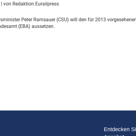
Eurailpress Career Boost
2
| von Redaktion Eurailpress
 & Komponenten
ur & Ausrüstung
sminister Peter Ramsauer (CSU) will den für 2013 vorgesehene
desamt (EBA) aussetzen.
Entdecken Si