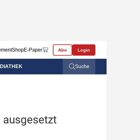
ement
Shop
E-Paper
Abo
Login
Suche
DIATHEK
 ausgesetzt