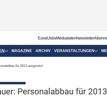
EurailJobs
Mediadaten
Newsletter
Abonn
EN
MAGAZINE
ARCHIV
VERANSTALTUNGEN
ME
Eurailpress-
onalabbau für 2013 ausgesetzt
Veranstaltungen
Rad-Schiene Tagung
 Positionen
IRSA 2025
er: Personalabbau für 2013
n & Märkte
Branchentermine
ervices