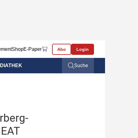
ement
Shop
E-Paper
Abo
Login
Suche
DIATHEK
rberg-
 NEAT