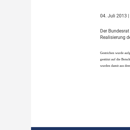
Politik
Fahrzeuge
04. Juli 2013
Verbände: Wer spricht für
Infrastrukt
wen?
ÖPNV
D
er Bundesrat
Marktplatz: Wer macht was?
Realisierung d
Start-Up-Check
G
estrichen wurde auf
gestützt auf die Bots
Thema des Monats
wurden damit aus dem
Dossier: Generalsanierung
Dossier: ETCS
Dossier:
Stellwerksbesetzung