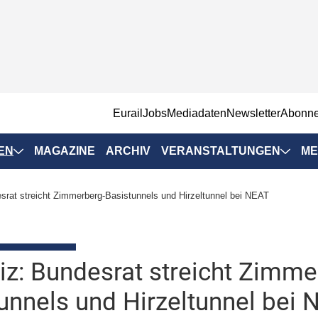
EurailJobs
Mediadaten
Newsletter
Abonn
EN
MAGAZINE
ARCHIV
VERANSTALTUNGEN
ME
Eurailpress-
rat streicht Zimmerberg-Basistunnels und Hirzeltunnel bei NEAT
Veranstaltungen
Rad-Schiene Tagung
 Positionen
IRSA 2025
z: Bundesrat streicht Zimme
n & Märkte
Branchentermine
unnels und Hirzeltunnel bei
ervices