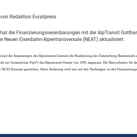
Eurailpress Career Boost
 & Komponenten
| von Redaktion Eurailpress
ur & Ausrüstung
 hat die Finanzierungsvereinbarungen mit der AlpTransit Gottha
er Neuen Eisenbahn-Alpentransversale (NEAT) aktualisiert.
grund der Anpassungen des Alpentransit-Gesetzes die Realisierung des Zimmerberg-Basistunnels u
chaft zur Gesamtschau FinöV das Alpentransit-Gesetz von 1991 angepasst. Die Bauvorhaben für 
 NEAT-Konzept gestrichen. Diese Änderung wird nun mit den Nachträgen zu den Finanzierung