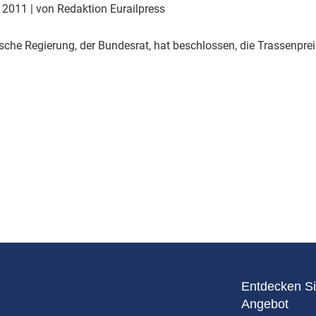
Eurailpress Career Boost
r 2011
| von Redaktion Eurailpress
 & Komponenten
ur & Ausrüstung
ische Regierung, der Bundesrat, hat beschlossen, die Trassenpr
Entdecken Si
Angebot