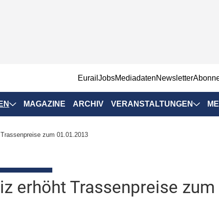
EurailJobs
Mediadaten
Newsletter
Abonn
EN
MAGAZINE
ARCHIV
VERANSTALTUNGEN
ME
Eurailpress-
 Trassenpreise zum 01.01.2013
Veranstaltungen
Rad-Schiene Tagung
 Positionen
IRSA 2025
z erhöht Trassenpreise zum
n & Märkte
Branchentermine
ervices