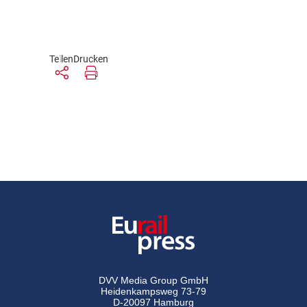
Teilen
Drucken
DVV Media Group GmbH
Heidenkampsweg 73-79
D-20097 Hamburg