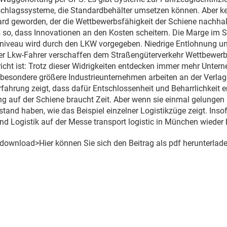
chlagssysteme, die Standardbehälter umsetzen können. Aber ke
rd geworden, der die Wettbewerbsfähigkeit der Schiene nachhalt
s so, dass Innovationen an den Kosten scheitern. Die Marge im 
sniveau wird durch den LKW vorgegeben. Niedrige Entlohnung un
er Lkw-Fahrer verschaffen dem Straßengüterverkehr Wettbewerbs
icht ist: Trotz dieser Widrigkeiten entdecken immer mehr Unter
besondere größere Industrieunternehmen arbeiten an der Verlag
rfahrung zeigt, dass dafür Entschlossenheit und Beharrlichkeit er
g auf der Schiene braucht Zeit. Aber wenn sie einmal gelungen 
tand haben, wie das Beispiel einzelner Logistikzüge zeigt. Insofe
d Logistik auf der Messe transport logistic in München wieder
9 download>Hier können Sie sich den Beitrag als pdf herunterlade