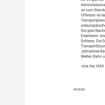
Horizontalums
ist zum Standa
Offenbar ist e
Transportprei
osteuropäisch
Die gute Nachr
Eisenbahn. Ins
Schiene. Die E
Transportlösun
Jahrzehnte Bes
Welten Bahn un
<link file:185