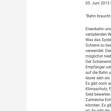
05. Juni 2013
Politik
Fahrzeuge
Verbände: Wer spricht für
Infrastrukt
"
Bahn braucht 
wen?
ÖPNV
E
isenbahn und
Marktplatz: Wer macht was?
verladenden W
Was das Syste
Start-Up-Check
Schiene zu bew
verwendet. Dem
Thema des Monats
möglichst nied
Der Schienentr
Dossier: Generalsanierung
Empfänger oder
auf die Bahn 
Dossier: ETCS
teurer sein al
Es gibt noch an
Dossier:
Klimaschutz, F
Stellwerksbesetzung
Geld bewerten.
Zahlreiche Ent
könnten. Es g
ist. Es gibt d