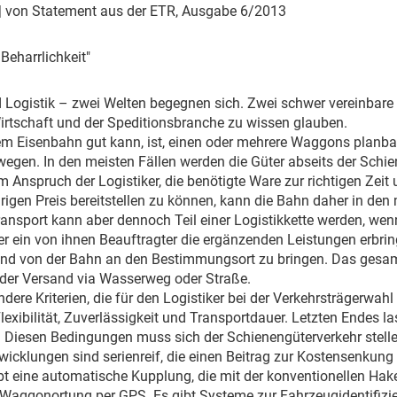
Eurailpress Career Boost
| von Statement aus der ETR, Ausgabe 6/2013
 & Komponenten
ur & Ausrüstung
Beharrlichkeit"
 Logistik – zwei Welten begegnen sich. Zwei schwer vereinbare 
irtschaft und der Speditionsbranche zu wissen glauben.
m Eisenbahn gut kann, ist, einen oder mehrere Waggons planba
egen. In den meisten Fällen werden die Güter abseits der Schie
 Anspruch der Logistiker, die benötigte Ware zur richtigen Zeit
rigen Preis bereitstellen zu können, kann die Bahn daher in den 
ansport kann aber dennoch Teil einer Logistikkette werden, wen
 ein von ihnen Beauftragter die ergänzenden Leistungen erbringt
und von der Bahn an den Bestimmungsort zu bringen. Das gesamt
s der Versand via Wasserweg oder Straße.
dere Kriterien, die für den Logistiker bei der Verkehrsträgerwahl
lexibilität, Zuverlässigkeit und Transportdauer. Letzten Endes la
 Diesen Bedingungen muss sich der Schienengüterverkehr stelle
wicklungen sind serienreif, die einen Beitrag zur Kostensenkung
ibt eine automatische Kupplung, die mit der konventionellen H
ie Waggonortung per GPS. Es gibt Systeme zur Fahrzeugidentifizie