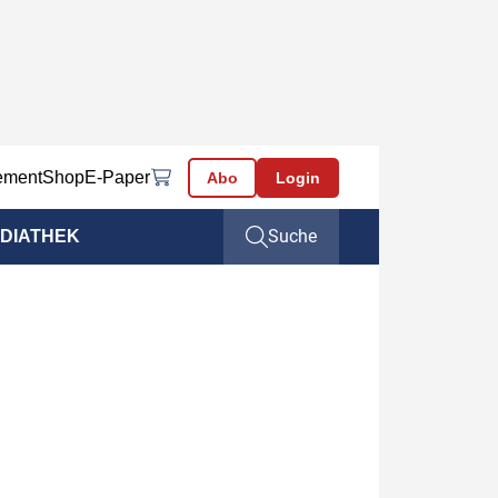
ement
Shop
E-Paper
Abo
Login
Suche
DIATHEK