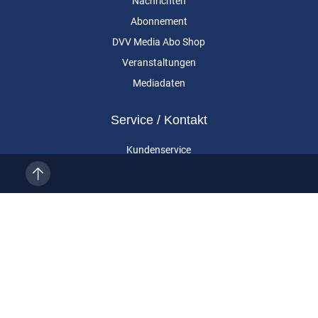
Nachrichten
Abonnement
DVV Media Abo Shop
Veranstaltungen
Mediadaten
Service / Kontakt
Kundenservice
Vertragskündigung
Kontakt
Über uns
Impressum
Datenschutz
AGB
Cookie-Einstellungen
Eurailpress ist eine Marke der DVV Media Group GmbH