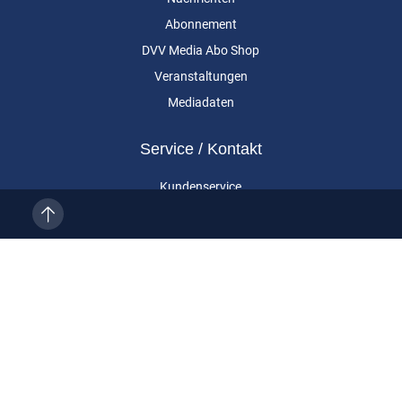
Abonnement
DVV Media Abo Shop
Veranstaltungen
Mediadaten
Service / Kontakt
Kundenservice
Vertragskündigung
Kontakt
Über uns
Impressum
Datenschutz
AGB
Cookie-Einstellungen
Eurailpress ist eine Marke der DVV Media Group GmbH