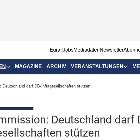
EurailJobs
Mediadaten
Newsletter
Abonn
EN
MAGAZINE
ARCHIV
VERANSTALTUNGEN
ME
Eurailpress-
Deutschland darf DB-Infragesellschaften stützen
Veranstaltungen
Rad-Schiene Tagung
 Positionen
IRSA 2025
mission: Deutschland darf 
n & Märkte
Branchentermine
esellschaften stützen
ervices