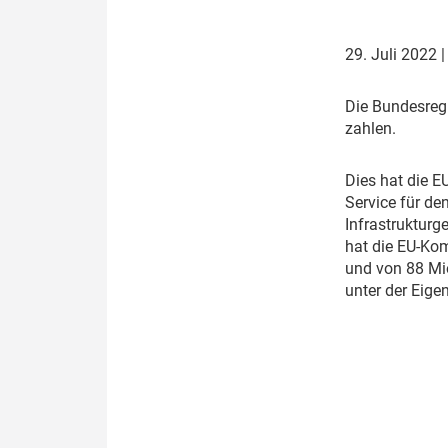
Politik
Fahrzeuge
29. Juli 2022
Verbände: Wer spricht für
Infrastrukt
wen?
ÖPNV
D
ie Bundesreg
Marktplatz: Wer macht was?
zahlen.
Start-Up-Check
D
ies hat die 
Service für d
Thema des Monats
Infrastrukturg
hat die EU-Ko
Dossier: Generalsanierung
und von 88 Mi
unter der Eige
Dossier: ETCS
Dossier:
Stellwerksbesetzung