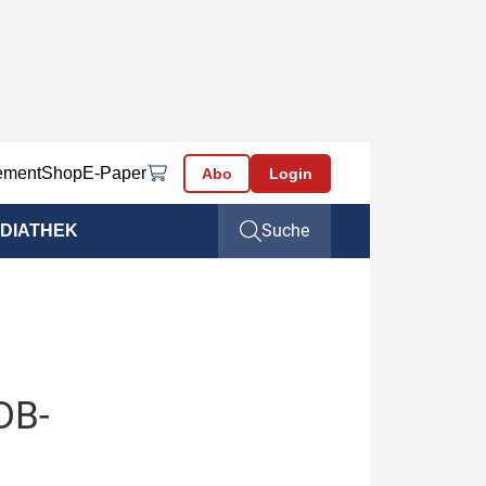
ement
Shop
E-Paper
Abo
Login
Suche
DIATHEK
DB-