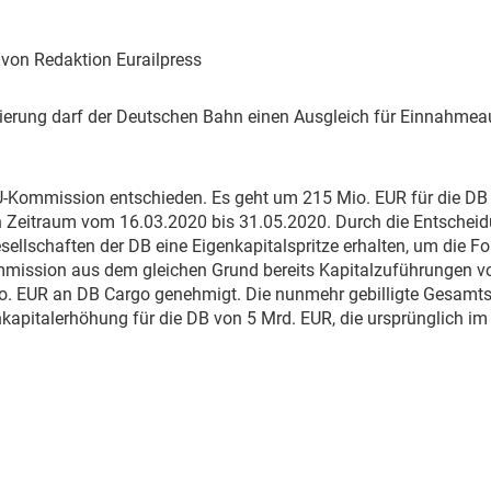
Eurailpress Career Boost
 & Komponenten
| von Redaktion Eurailpress
ur & Ausrüstung
ierung darf der Deutschen Bahn einen Ausgleich für Einnahme
EU-Kommission entschieden. Es geht um 215 Mio. EUR für die DB
en Zeitraum vom 16.03.2020 bis 31.05.2020. Durch die Entschei
esellschaften der DB eine Eigenkapitalspritze erhalten, um die F
mmission aus dem gleichen Grund bereits Kapitalzuführungen v
o. EUR an DB Cargo genehmigt. Die nunmehr gebilligte Gesamts
nkapitalerhöhung für die DB von 5 Mrd. EUR, die ursprünglich i