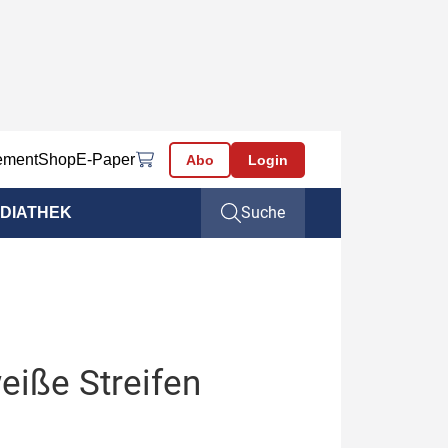
ement
Shop
E-Paper
Abo
Login
Suche
DIATHEK
eiße Streifen