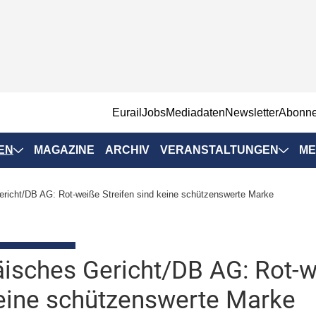
EurailJobs
Mediadaten
Newsletter
Abonn
EN
MAGAZINE
ARCHIV
VERANSTALTUNGEN
ME
Eurailpress-
richt/DB AG: Rot-weiße Streifen sind keine schützenswerte Marke
Veranstaltungen
Rad-Schiene Tagung
 Positionen
IRSA 2025
isches Gericht/DB AG: Rot-w
n & Märkte
Branchentermine
eine schützenswerte Marke
ervices