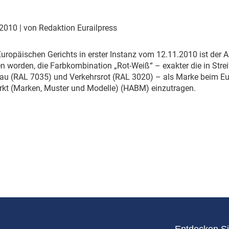
Eurailpress Career Boost
 & Komponenten
 2010
| von Redaktion Eurailpress
ur & Ausrüstung
s Europäischen Gerichts in erster Instanz vom 12.11.2010 ist de
 worden, die Farbkombination „Rot-Weiß“ – exakter die in Stre
rau (RAL 7035) und Verkehrsrot (RAL 3020) – als Marke beim E
kt (Marken, Muster und Modelle) (HABM) einzutragen.