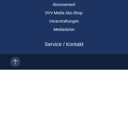
Abonnement
DVV Media Abo Shop
Veranstaltungen
Mediadaten
Service / Kontakt
Kundenservice
Vertragskündigung
Kontakt
Über uns
Impressum
Datenschutz
AGB
Cookie-Einstellungen
Eurailpress ist eine Marke der DVV Media Group GmbH