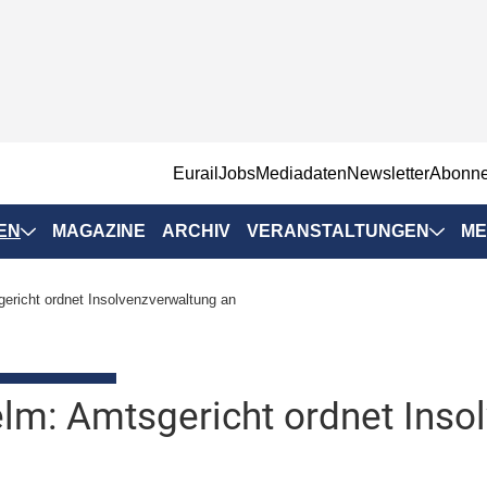
EurailJobs
Mediadaten
Newsletter
Abonn
EN
MAGAZINE
ARCHIV
VERANSTALTUNGEN
ME
Eurailpress-
ericht ordnet Insolvenzverwaltung an
Veranstaltungen
Rad-Schiene Tagung
 Positionen
IRSA 2025
lm: Amtsgericht ordnet Inso
n & Märkte
Branchentermine
ervices