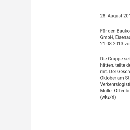
Politik
Fahrzeuge
28. August 2
Verbände: Wer spricht für
Infrastrukt
wen?
ÖPNV
F
ür den Bauko
Marktplatz: Wer macht was?
GmbH, Eisenac
21.08.2013 vo
Start-Up-Check
D
ie Gruppe sei
Thema des Monats
hätten, teilte
mit. Der Gesch
Dossier: Generalsanierung
Oktober am St
Verkehrslogist
Dossier: ETCS
Müller Offenbu
(wkz/ri)
Dossier:
Stellwerksbesetzung