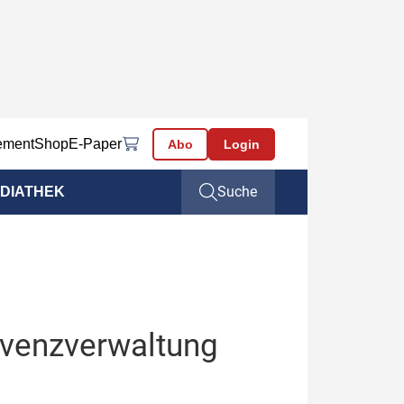
ement
Shop
E-Paper
Abo
Login
Suche
DIATHEK
lvenzverwaltung