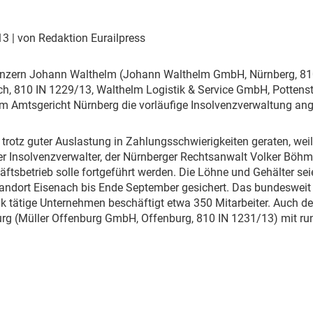
Eurailpress Career Boost
 & Komponenten
013
| von Redaktion Eurailpress
ur & Ausrüstung
nzern Johann Walthelm (Johann Walthelm GmbH, Nürnberg, 81
h, 810 IN 1229/13, Walthelm Logistik & Service GmbH, Pottens
m Amtsgericht Nürnberg die vorläufige Insolvenzverwaltung ang
 trotz guter Auslastung in Zahlungsschwierigkeiten geraten, wei
 der Insolvenzverwalter, der Nürnberger Rechtsanwalt Volker Böhm
äftsbetrieb solle fortgeführt werden. Die Löhne und Gehälter se
andort Eisenach bis Ende September gesichert. Das bundesweit
ik tätige Unternehmen beschäftigt etwa 350 Mitarbeiter. Auch 
rg (Müller Offenburg GmbH, Offenburg, 810 IN 1231/13) mit rund