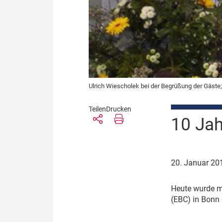
Ulrich Wiescholek bei der Begrüßung der Gäste; 
Teilen
Drucken
10 Jah
20. Januar 2
H
eute wurde m
(EBC) in Bonn 