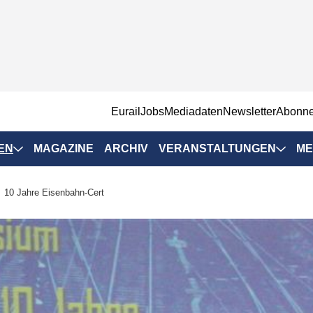
EurailJobs
Mediadaten
Newsletter
Abonn
EN
MAGAZINE
ARCHIV
VERANSTALTUNGEN
ME
Eurailpress-
10 Jahre Eisenbahn-Cert
Veranstaltungen
Rad-Schiene Tagung
 Positionen
IRSA 2025
n & Märkte
Branchentermine
ervices