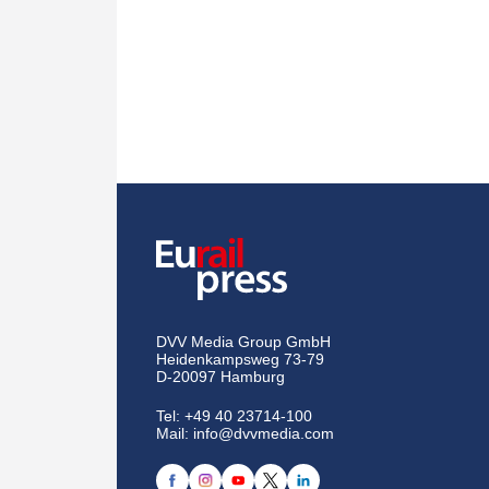
DVV Media Group GmbH
Heidenkampsweg 73-79
D-20097 Hamburg
Tel:
+49 40 23714-100
Mail:
info@dvvmedia.com