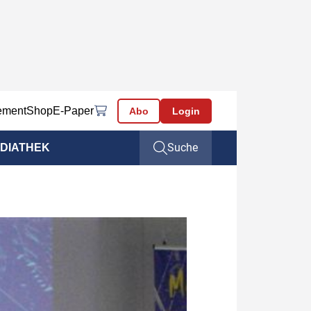
ement
Shop
E-Paper
Abo
Login
Suche
DIATHEK