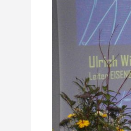
Politik
Fahrzeuge
Verbände: Wer spricht für
Infrastrukt
wen?
ÖPNV
Marktplatz: Wer macht was?
Start-Up-Check
Thema des Monats
Dossier: Generalsanierung
Dossier: ETCS
Dossier:
Stellwerksbesetzung