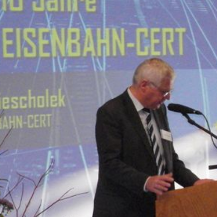
Eurailpress Career Boost
 & Komponenten
ur & Ausrüstung