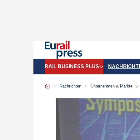
RAIL BUSINESS PLUS
NACHRICHT
Organigramme
Politik
Nachrichten
Unternehmen & Märkte
SGV-Marktdaten
Recht
SPNV-Marktdaten
Personen &
Bilanzen
Unternehme
Recht
Betrieb & S