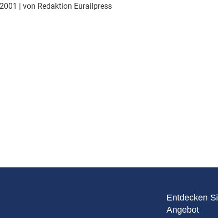
Eurailpress Career Boost
 2001
| von Redaktion Eurailpress
 & Komponenten
ur & Ausrüstung
Entdecken Si
Angebot