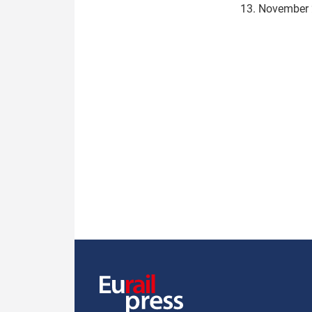
13. November
Politik
Fahrzeuge
Verbände: Wer spricht für
Infrastrukt
wen?
ÖPNV
Marktplatz: Wer macht was?
Start-Up-Check
Thema des Monats
Dossier: Generalsanierung
Dossier: ETCS
Dossier:
Stellwerksbesetzung