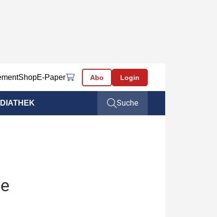
ement
Shop
E-Paper
Abo
Login
Suche
DIATHEK
ge