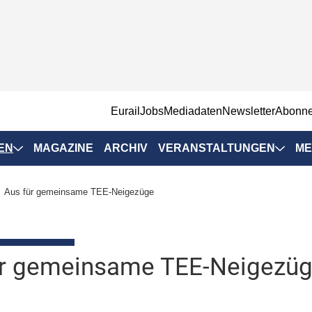
EurailJobs
Mediadaten
Newsletter
Abonn
EN
MAGAZINE
ARCHIV
VERANSTALTUNGEN
ME
Eurailpress-
Aus für gemeinsame TEE-Neigezüge
Veranstaltungen
Rad-Schiene Tagung
 Positionen
IRSA 2025
ür gemeinsame TEE-Neigezü
n & Märkte
Branchentermine
ervices