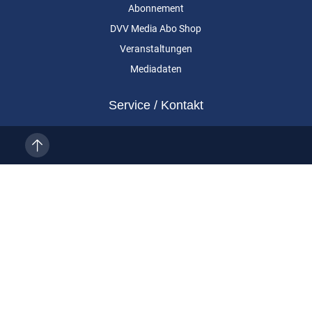
Abonnement
DVV Media Abo Shop
Veranstaltungen
Mediadaten
Service / Kontakt
Kundenservice
Vertragskündigung
Kontakt
Über uns
Impressum
Datenschutz
AGB
Cookie-Einstellungen
Eurailpress ist eine Marke der DVV Media Group GmbH