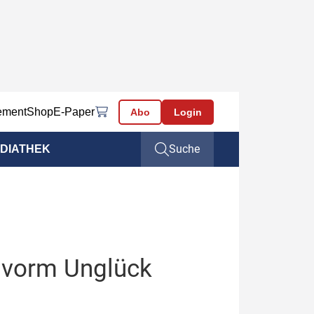
ement
Shop
E-Paper
Abo
Login
Suche
DIATHEK
 vorm Unglück