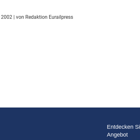
Eurailpress Career Boost
 & Komponenten
r 2002
| von Redaktion Eurailpress
ur & Ausrüstung
Entdecken Si
Angebot