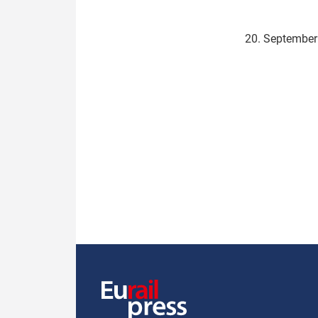
Politik
Fahrzeuge
20. Septembe
Verbände: Wer spricht für
Infrastrukt
wen?
ÖPNV
Marktplatz: Wer macht was?
Start-Up-Check
Thema des Monats
Dossier: Generalsanierung
Dossier: ETCS
Dossier:
Stellwerksbesetzung