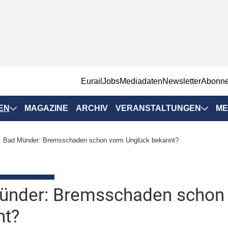
EurailJobs
Mediadaten
Newsletter
Abonn
EN
MAGAZINE
ARCHIV
VERANSTALTUNGEN
ME
Eurailpress-
Bad Münder: Bremsschaden schon vorm Unglück bekannt?
Veranstaltungen
Rad-Schiene Tagung
 Positionen
IRSA 2025
ünder: Bremsschaden schon
n & Märkte
Branchentermine
nt?
ervices