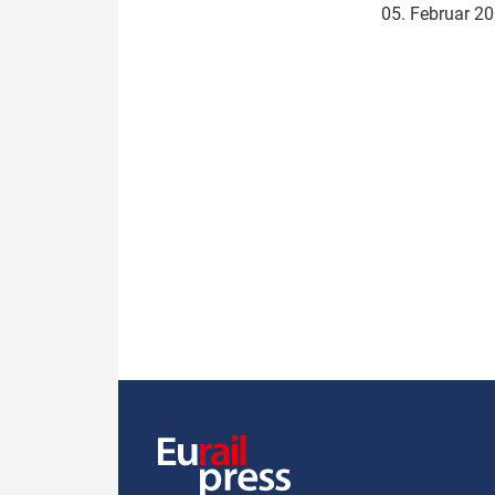
05. Februar 2
Politik
Fahrzeuge
Verbände: Wer spricht für
Infrastrukt
wen?
ÖPNV
Marktplatz: Wer macht was?
Start-Up-Check
Thema des Monats
Dossier: Generalsanierung
Dossier: ETCS
Dossier:
Stellwerksbesetzung