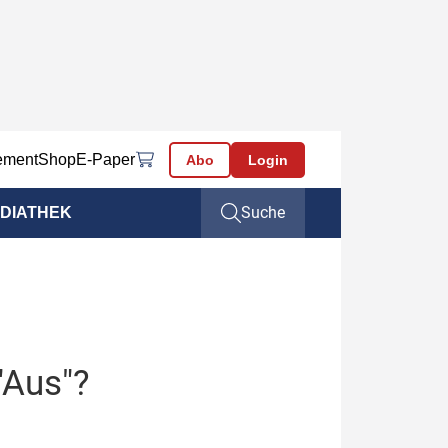
ement
Shop
E-Paper
Abo
Login
Suche
DIATHEK
"Aus"?