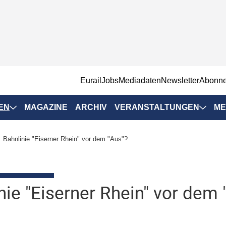
EurailJobs
Mediadaten
Newsletter
Abonn
EN
MAGAZINE
ARCHIV
VERANSTALTUNGEN
ME
Eurailpress-
Bahnlinie "Eiserner Rhein" vor dem "Aus"?
Veranstaltungen
Rad-Schiene Tagung
 Positionen
IRSA 2025
nie "Eiserner Rhein" vor dem 
n & Märkte
Branchentermine
ervices