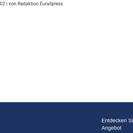
Eurailpress Career Boost
002
| von Redaktion Eurailpress
 & Komponenten
ur & Ausrüstung
Entdecken Si
Angebot