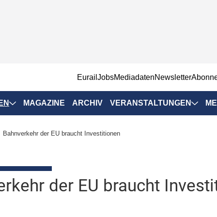
EurailJobs
Mediadaten
Newsletter
Abonn
EN
MAGAZINE
ARCHIV
VERANSTALTUNGEN
ME
Eurailpress-
Bahnverkehr der EU braucht Investitionen
Veranstaltungen
Rad-Schiene Tagung
 Positionen
IRSA 2025
rkehr der EU braucht Investi
n & Märkte
Branchentermine
ervices