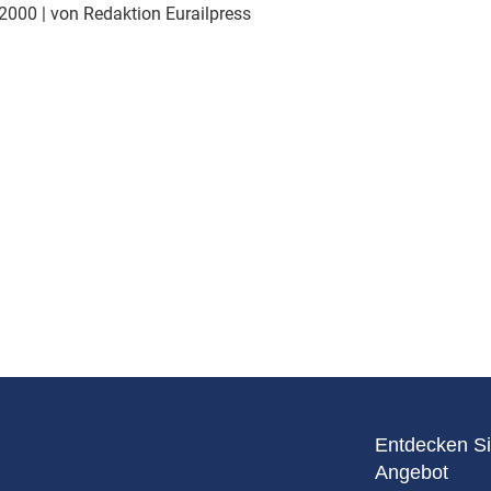
Eurailpress Career Boost
 2000
| von Redaktion Eurailpress
 & Komponenten
ur & Ausrüstung
Entdecken Si
Angebot