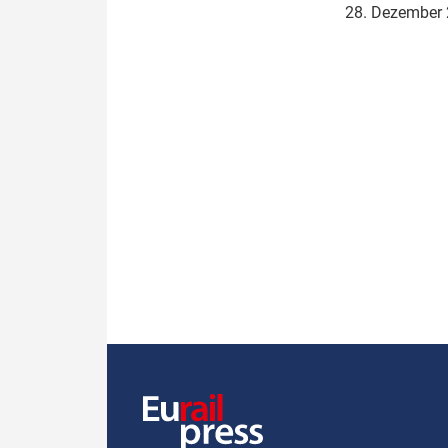
28. Dezember
Politik
Fahrzeuge
Verbände: Wer spricht für
Infrastrukt
wen?
ÖPNV
Marktplatz: Wer macht was?
Start-Up-Check
Thema des Monats
Dossier: Generalsanierung
Dossier: ETCS
Dossier:
Stellwerksbesetzung