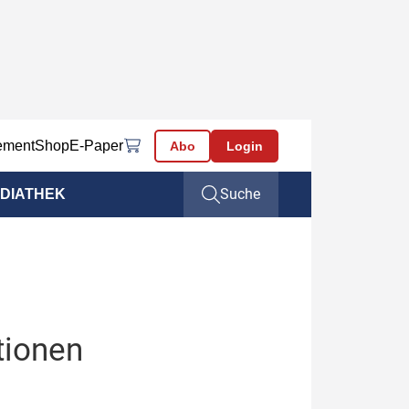
ement
Shop
E-Paper
Abo
Login
Suche
DIATHEK
tionen